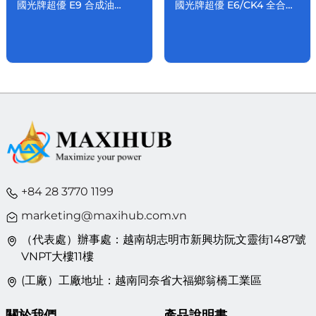
國光牌超優 E9 合成油
國光牌超優 E6/CK4 全合成
15W/40
車用機油 10W/40
+84 28 3770 1199
marketing@maxihub.com.vn
（代表處）辦事處：越南胡志明市新興坊阮文靈街1487號
VNPT大樓11樓
(工廠）工廠地址：越南同奈省大福鄉翁橋工業區
關於我們
產品說明書