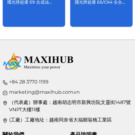
國光牌超優 E9 合成油
國光牌超優 E6/CK4 全合成
15W/40
車用機油 10W/40
+84 28 3770 1199
marketing@maxihub.com.vn
（代表處）辦事處：越南胡志明市新興坊阮文靈街1487號
VNPT大樓11樓
(工廠）工廠地址：越南同奈省大福鄉翁橋工業區
關於我們
產品說明書