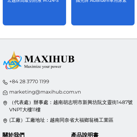
宏越牌高級切削液 M724-S
國光牌 AdBlue®車用尿素
+84 28 3770 1199
marketing@maxihub.com.vn
（代表處）辦事處：越南胡志明市新興坊阮文靈街1487號
VNPT大樓11樓
(工廠）工廠地址：越南同奈省大福鄉翁橋工業區
關於我們
產品說明書