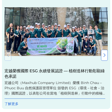
宏越榮獲國際 ESG 永續發展認證 — 植樹造林行動彰顯綠
色承諾
宏越公司（Maxihub Company Limited）榮獲 Binh Chau –
Phuoc Buu 自然保護區管理單位 頒發的 ESG（環境－社會－治
理）國際認證，以表彰公司在當地「植樹與造林」行動中的積極貢
獻。這一榮譽不僅是宏越在永續發展道路上的重要里程碑，更是對
企業長期致力於環境保護、社會責任與治理透明化的高度肯定。
了解更多
ESG 是全球公認的永續評估標準，從 環境（Environmental）、