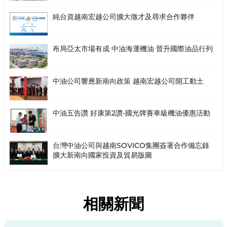
純台資越南宏越公司擴大徵才及尋求合作夥伴
布局亞太市場有成 中油海運機油 晉升國際油品行列
中油公司響應新南向政策 越南宏越公司開工動土
中油五告讚 好康第2讚-國光牌賽車級機油優惠活動
台灣中油公司與越南SOVICO集團簽署合作備忘錄
擴大新南向國家投資及貿易版圖
相關新聞