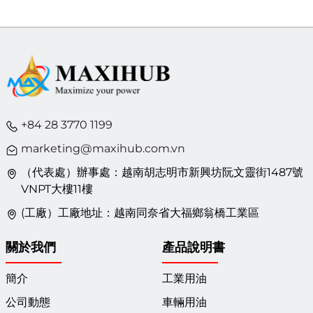
社會（Social） 與 治理（Governance） 三大面向全面衡量企業
的永續表現。本次認證彰顯了宏越在以下領域的持續成就與承諾：
環境面向：透過植樹造林吸收二氧化碳、改善生態環境，並持續優
化生產流程、採用環保材料、減少塑膠廢棄物，推動低碳轉型。 社
會面向：推行社區關懷與公益計畫，提升員工福利與工作環境，並
凝聚團隊力量積極參與社會服務。 治理面向：恪守道德與法律規
範，強化決策透明度與營運效率，確保企業穩健與永續經營。 對於
這項殊榮，總經理林忠亮先生表示： 「ESG 認證是對宏越全體團
隊長期努力的肯定。我們相信，企業的成功不僅取決於利潤，更在
+84 28 3770 1199
於能為社會、環境與未來世代做出的貢獻與價值。未來，我們宏越
marketing@maxihub.com.vn
將持續引入綠色科技、推動碳中和，積極培育在地化優秀人才，讓
宏越每一步成長都朝永續發展邁進。」 秉持對永續發展的堅定承
（代表處）辦事處：越南胡志明市新興坊阮文靈街1487號
諾，宏越公司將持續肩負企業社會責任，推動產業綠色轉型，與社
VNPT大樓11樓
會各界攜手共建一個更綠色、公平且繁榮的未來。
(工廠）工廠地址：越南同奈省大福鄉翁橋工業區
關於我們
產品說明書
簡介
工業用油
公司動態
車輛用油