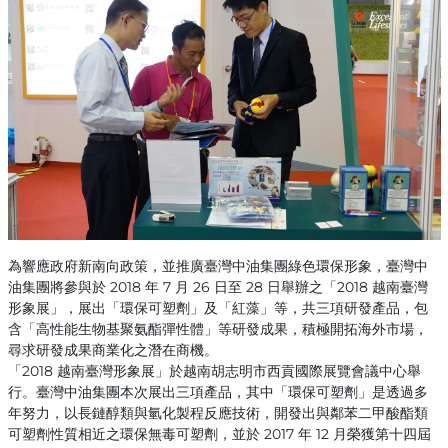
為響應政府新南向政策，並推廣臺灣中油集團綠色環保形象，臺灣中
油集團將參與於 2018 年 7 月 26 日至 28 日舉辦之「2018 越南臺灣
形象展」，展出「環保可塑劑」及「紅藻」等，共三項研發產品，包
含「高性能生物基聚氨酯彈性體」等研發成果，積極開拓海外市場，
尋求研發成果商業化之潛在商機。
「2018 越南臺灣形象展」於越南胡志明市西貢國際展覽會議中心舉
行。臺灣中油集團本次展出三項產品，其中「環保可塑劑」是透過多
年努力，以長鏈醇類與氫化製程反應技術，開發出與鄰苯二甲酸酯類
可塑劑性質相近之環保無毒可塑劑，並於 2017 年 12 月榮獲第十四屆