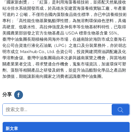
「國家新創獎」；「紅藻」是利用海藻養殖技術，並搭配天然氣接收
站冷排水系統開發而成，於高雄永安建置海藻養殖實驗工廠，年產量
可達約 2 公噸，不僅符合國內藻類食品衛生標準，亦已申請養殖技術
專利；「高性能生物基聚氨酯彈性體」為無溶劑環保綠色塗料，具備
高硬度、低吸水性、高拉伸強度及伸長率等生物基材料特性，已取得
美國農業部頒發之官方生物基產品 USDA 標章生物基含量 55%。
臺灣中油集團長期積極佈局海外市場，在越南除於海防市成立臺海石
化公司合資進行液化石油氣（LPG）之進口及分裝業務外，亦於胡志
明市成立 Maxihub Co., Ltd. 合資公司，投資興建潤滑油調配廠及化
學溶劑倉儲。臺灣中油集團藉由本次參與越南展覽之機會，與當地相
關產業業者交流，尋求雙邊合作機會，蒐集市場資訊，加速環保可塑
劑、藻類等相關產品之研發及銷售，並提升油品酯類化學品之產品附
加價值，期能讓新南向國家之消費者認識臺灣中油集團。
分享
新文章